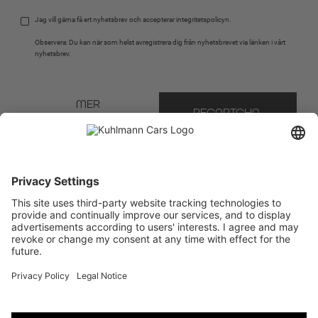
Jag vill gärna få ert nyhetsbrev och accepterar 
integritetspolicyn
.
Observera: Du kan när som helst avregistrera dig från nyhetsbrevet via länken i vårt 
nyhetsbrev.
MER 
RECAPTCHA 
INFORMATION 
BUTIK
OM RECAPTCHA
* Obligatoriskt fält
Vi använder Brevo som vår marknadsföringsplattform. Genom att fylla i och skicka in
formuläret bekräftar du att den information du tillhandahåller kommer att överföras till
Brevo för behandling i enlighet med
användarvillkoren
.