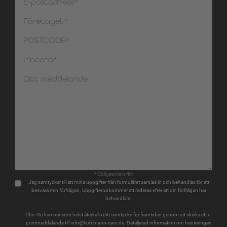
* Obligatoriskt fält
Jag samtycker till att mina uppgifter från formuläret samlas in och behandlas för att
besvara min förfrågan. Uppgifterna kommer att raderas efter att din förfrågan har
behandlats.
Obs: Du kan när som helst återkalla ditt samtycke för framtiden genom att skicka ett e-
postmeddelande till info@kuhlmann-cars.de. Detaljerad information om hanteringen