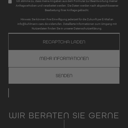
Ich stimme zu, dass meine Angaben aus dem Formular zur Beantwortung meiner
Anfrage erhoben und verarbeitet werden. Die Daten werden nach abgeschlossener
Bearbeitung Ihrer Anfrage gelöscht.
Hinweis: Sie können Ihre Einwilligung jederzeit für die Zukunft per E-Mail an
info@kuhlmann-cars.de widerrufen. Detaillierte Informationen zum Umgang mit
Nutzerdaten finden Sie in unserer Datenschutzerklärung.
RECAPTCHA LADEN
MEHR INFORMATIONEN
WIR BERATEN SIE GERNE