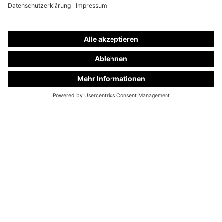
Einblicke in die Welt von Kuhlmann Cars Bestattungswagen.
Ich möchte Ihre Newsletter erhalten und akzeptiere die 
Datenschutzerklärung
.
Hinweis: Sie können die Newsletter jederzeit über den Link in unserem Newsletter 
abbestellen.
MEHR 
RECAPTCHA 
INFORMATIONEN
LADEN
* Pflichtfeld