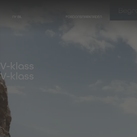
Begra
NY BIL
FORDONSMARKNADEN
LIMOUSINER
V-klass

V-klass
Hearse baserad på
Mercedes-Benz
E-Klass
Hearse baserad på
Mercedes-Benz
EQE - Elektrisk E-Klass