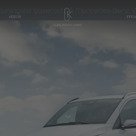
vningsbil baserad på Mercedes-Benz V
VIDEOR
INNO
TRANSPORTÖR
Hearse baserad på
Mercedes-Benz
V-klass
Hearse baserad på
Mercedes-Benz
EQV - Elektrisk V-
klass
Hearse baserad på
Mercedes-Benz