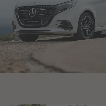
Vito
Hearse baserad på
Volkswagen
VW ID. Buzz
Hearse baserad på
Mercedes-Benz
Sprinter
Hearse baserad på
Volkswagen
VW T7