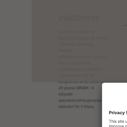
INREDNING
Oavsett om det är en
elegant trädesign, en quiltad
läderlook, blommiga
element,
reflekterande ytor, LED-trim
eller en gnistrande
stjärnhimmel. Kuhlmann
Cars erbjuder dig ett
obegränsat urval, alltid för
att passa tillfället. Vi
erbjuder
specialutrustningsvarianter
exklusivt för V-Klass.