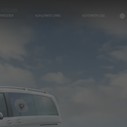
-klass
VATIONER
KUHLMANN CARS
KONTAKTA OSS