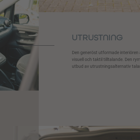
UTRUSTNING
Den generöst utformade interiören 
visuell och taktil tilltalande. Den r
utbud av utrustningsalternativ talar