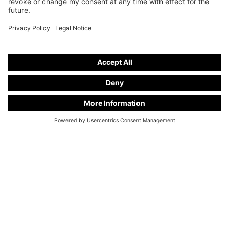
VI HJÄLPER DIG GÄRNA
MED RÅD
+49 28 67 - 97 57 - 70
info@kuhlmann-cars.de