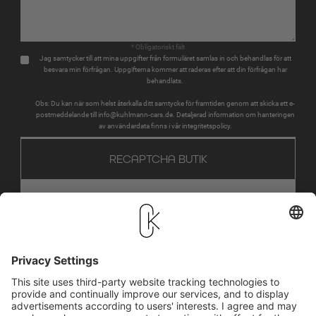
* Obligatoriskt fält
Jag samtycker till att mina uppgifter från formuläret samlas in och behandlas för att
besvara min förfrågan. Uppgifterna kommer att raderas efter att din förfrågan har
behandlats.
Obs: Du kan när som helst återkalla ditt samtycke för framtiden genom att skicka ett e-
postmeddelande till info@kuhlmann-cars.de. Detaljerad information om hanteringen
av användardata finns i vår integritetspolicy.
RECAPTCHA BUTIK
MER INFORMATION OM