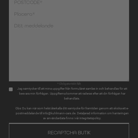
* Obligatoriskt fält
Jag samtycker till att mina uppgifter från formuläret samlas in och behandlas för att
besvara min förfrågan. Uppgifterna kommer att raderas efter att din förfrågan har
behandlats.
Obs: Du kan när som helst återkalla ditt samtycke för framtiden genom att skicka ett e-
postmeddelande till info@kuhlmann-cars.de. Detaljerad information om hanteringen
av användardata finns i vår integritetspolicy.
RECAPTCHA BUTIK