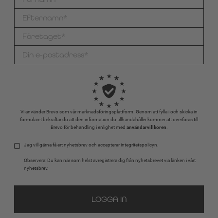
Vi använder Brevo som vår marknadsföringsplattform. Genom att fylla i och skicka in
formuläret bekräftar du att den information du tillhandahåller kommer att överföras till
Brevo för behandling i enlighet med
användarvillkoren
.
Jag vill gärna få ert nyhetsbrev och accepterar integritetspolicyn.
Observera: Du kan när som helst avregistrera dig från nyhetsbrevet via länken i vårt 
nyhetsbrev.