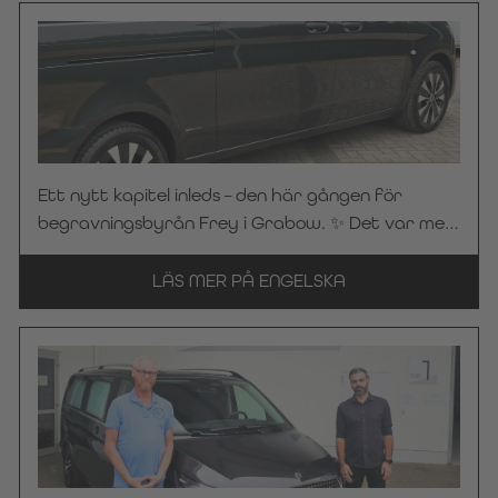
skräddarsydda skiljevägg med motivet av en
solbelyst skogsstig. 🌿☀️ Den skapar lugn och en
behaglig atmosfär i fordonets kupé – en detalj
som gör hela skillnaden. För det är just dessa
individuella lösningar som gör varje begravningsbil
från Kuhlmann Cars till ett verkligt unikat. 🤝
Stort tack till Bestattungen Maier för
Ett nytt kapitel inleds – den här gången för
förtroendet för KC Manufaktur by Steelworks. Vi
begravningsbyrån Frey i Grabow. ✨ Det var med
önskar er alltid en trevlig och säker resa!
stor glädje vi överlämnade vår begravningsbil,
baserad på Mercedes-Benz Vito 116 CDI Pro i
LÄS MER PÅ ENGELSKA
grafitgrått och utrustad med vår beprövade
LAHOLM-inredning, till begravningsbyrån Frey.
Kompakt i sina mått och samtidigt genomtänkt in
i minsta detalj – vårt LAHOLM-skeningssystem
erbjuder optimal utnyttjande av utrymmet och
smarta förvaringslösningar. Resultatet är ett
verkligt utrymmesunderverk som perfekt