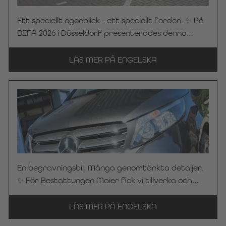
Ett speciellt ögonblick – ett speciellt fordon. ✨ På
BEFA 2026 i Düsseldorf presenterades denna
begravningsbil, baserad på Mercedes-Benz V 250
d i elegant obsidiansvart, för första gången. Där
LÄS MER PÅ ENGELSKA
väckte fordonet intresse hos begravningsbyrån
Streidt – och det stod snabbt klart: Detta fordon
ska i framtiden ingå i den dagliga verksamheten.
Nu har vi officiellt fått överlämna den
högkvalitativa begravningsbilen. Stort tack till
begravningsbyrån Streidt för förtroendet för
KC Manufaktur by Steelworks. Vi önskar er alltid
en trevlig och säker resa!
En begravningsbil. Många genomtänkta detaljer.
✨ För Bestattungen Maier fick vi tillverka och
leverera en begravningsbil baserad på en
Mercedes-Benz Vito 116 CDI Pro ALLRAD i
LÄS MER PÅ ENGELSKA
grafitgrått. En särskild höjdpunkt: vår