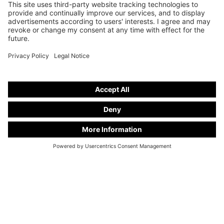
+49 28 67 - 97 57 - 70
info@kuhlmann-cars.de
EXKLUSIVA NYHETER
Registrera dig nu för vårt nyhetsbrevKuhlmann Cars Exclusive". Dra nytta av attraktiva
erbjudanden på våra nya och begagnade bilar och få unika insikter i världen av Kuhlmann
Cars begravningsbilar.