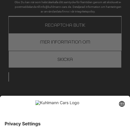
Obs: Du kan när som helst återkalla ditt samtycke för framtiden genom att skicka ett e-
postmeddelande till info@kuhlmann-cars.de. Detaljerad information om hanteringen
av användardata finns i vår integritetspolicy.
RECAPTCHA BUTIK
MER INFORMATION OM
VI HJÄLPER DIG GÄRNA
MED RÅD