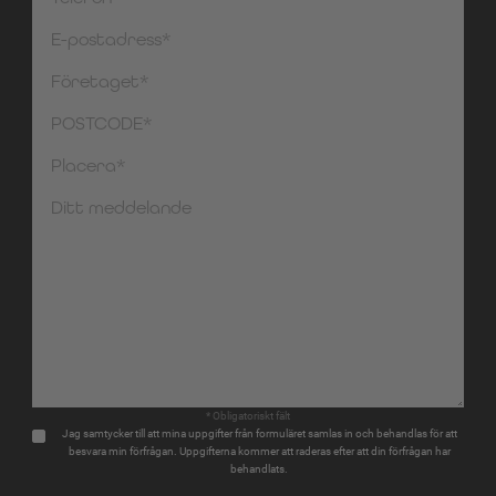
* Obligatoriskt fält
Jag samtycker till att mina uppgifter från formuläret samlas in och behandlas för att
besvara min förfrågan. Uppgifterna kommer att raderas efter att din förfrågan har
behandlats.