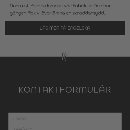
förenar funktionalitet och komfort i
Ännu ett fordon lämnar vår fabrik. ✨ Den här
begravningsentreprenörens vardag. 🤝 Stort
gången fick vi överlämna en skräddarsydd
tack till begravningsbyrån Frey för förtroendet
begravningsbil från Kuhlmann Cars till
för KC Manufaktur by Steelworks. Vi önskar hela
begravningsbyrån Bayer i Kaarst. Varje fordon
LÄS MER PÅ ENGELSKA
teamet en trevlig och säker resa!
tillverkas med stor omsorg om detaljerna och
anpassas efter det aktuella
begravningsföretagets behov – så att det även
utåt återspeglar företagets identitet och
värderingar. 🤝 Stort tack för förtroendet för
KC Manufaktur by Steelworks. Vi önskar er alltid
en trevlig och säker resa!
KONTAKTFORMULÄR