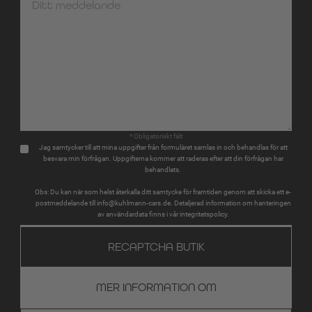
* Obligatoriskt fält
Jag samtycker till att mina uppgifter från formuläret samlas in och behandlas för att
besvara min förfrågan. Uppgifterna kommer att raderas efter att din förfrågan har
behandlats.
Obs: Du kan när som helst återkalla ditt samtycke för framtiden genom att skicka ett e-
postmeddelande till info@kuhlmann-cars.de. Detaljerad information om hanteringen
av användardata finns i vår integritetspolicy.
RECAPTCHA BUTIK
MER INFORMATION OM