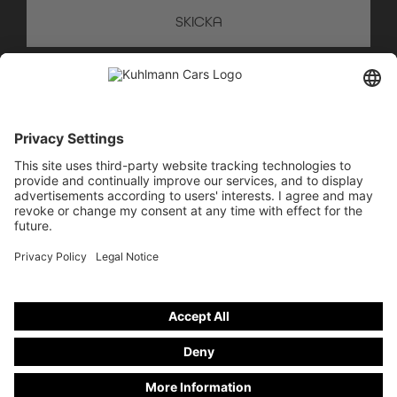
VI HJÄLPER DIG GÄRNA
MED RÅD
+49 28 67 - 97 57 - 70
info@kuhlmann-cars.de