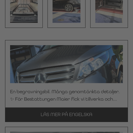
En begravningsbil. Många genomtänkta detaljer.
✨ För Bestattungen Maier fick vi tillverka och
leverera en begravningsbil baserad på en
Mercedes-Benz Vito 116 CDI Pro ALLRAD i
LÄS MER PÅ ENGELSKA
grafitgrått. En särskild höjdpunkt: vår
skräddarsydda skiljevägg med motivet av en