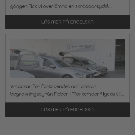
begravningsentreprenörens vardag. 🤝 Stort
gången fick vi överlämna en skräddarsydd
tack till begravningsbyrån Frey för förtroendet
begravningsbil från Kuhlmann Cars till
för KC Manufaktur by Steelworks. Vi önskar hela
begravningsbyrån Bayer i Kaarst. Varje fordon
LÄS MER PÅ ENGELSKA
teamet en trevlig och säker resa!
tillverkas med stor omsorg om detaljerna och
anpassas efter det aktuella
begravningsföretagets behov – så att det även
utåt återspeglar företagets identitet och
värderingar. 🤝 Stort tack för förtroendet för
KC Manufaktur by Steelworks. Vi önskar er alltid
en trevlig och säker resa!
Vi tackar för förtroendet och önskar
begravningsbyrån Fieber i Markersdorf lycka till
med sin begravningsbil, som bygger på en
Mercedes-Benz E 300 de med fyrhjulsdrift. 🤝 Vi
LÄS MER PÅ ENGELSKA
hoppas på många fler fordon med karaktär.