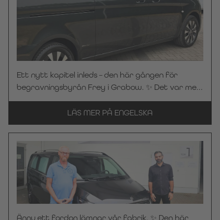
solbelyst skogsstig. 🌿☀️ Den skapar lugn och en
behaglig atmosfär i fordonets kupé – en detalj
som gör hela skillnaden. För det är just dessa
individuella lösningar som gör varje begravningsbil
från Kuhlmann Cars till ett verkligt unikat. 🤝
Stort tack till Bestattungen Maier för
Ett nytt kapitel inleds – den här gången för
förtroendet för KC Manufaktur by Steelworks. Vi
begravningsbyrån Frey i Grabow. ✨ Det var med
önskar er alltid en trevlig och säker resa!
stor glädje vi överlämnade vår begravningsbil,
baserad på Mercedes-Benz Vito 116 CDI Pro i
LÄS MER PÅ ENGELSKA
grafitgrått och utrustad med vår beprövade
LAHOLM-inredning, till begravningsbyrån Frey.
Kompakt i sina mått och samtidigt genomtänkt in
i minsta detalj – vårt LAHOLM-skeningssystem
erbjuder optimal utnyttjande av utrymmet och
smarta förvaringslösningar. Resultatet är ett
verkligt utrymmesunderverk som perfekt
förenar funktionalitet och komfort i
Ännu ett fordon lämnar vår fabrik. ✨ Den här