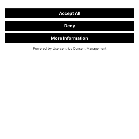
Hearse på grundval av
Mercedes-Benz V 250 d EXTRALANG
Nummer på monter
A 29
Tillgänglig på begäran
ALLA BEGAGNADE BILAR