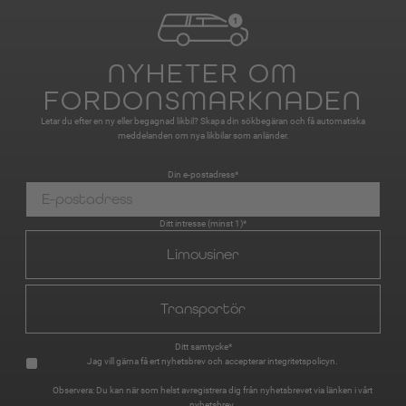
NYHETER OM
FORDONSMARKNADEN
Letar du efter en ny eller begagnad likbil? Skapa din sökbegäran och få automatiska
meddelanden om nya likbilar som anländer.
Din e-postadress*
Ditt intresse (minst 1)*
Limousiner
Transportör
Ditt samtycke*
Jag vill gärna få ert nyhetsbrev och accepterar
integritetspolicyn
.
Observera: Du kan när som helst avregistrera dig från nyhetsbrevet via länken i vårt
nyhetsbrev.