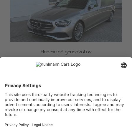
Hearse på grundval av
Mercedes-Benz E 200 fyrhjulsdrift VF 213
Nummer på monter
GWM-01
Tillgänglig på begäran