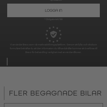
* Obligatoriskt fält
Vi använder Brevo som vår marknadsföringsplattform. Genom att fylla i och skicka in
formuläret bekräftar du att den information du tillhandahåller kommer att överföras till
Brevo för behandling i enlighet med
användarvillkoren
.
FLER BEGAGNADE BILAR