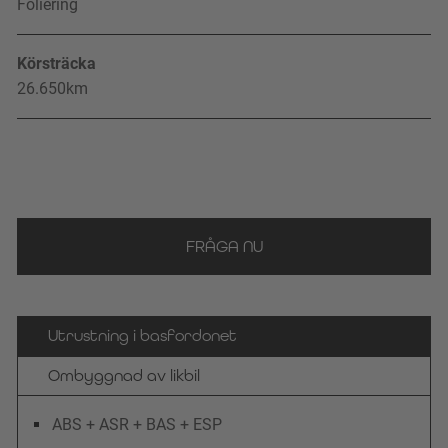
Foliering
Körsträcka
26.650
km
FRÅGA NU
Utrustning i basfordonet
Ombyggnad av likbil
ABS + ASR + BAS + ESP